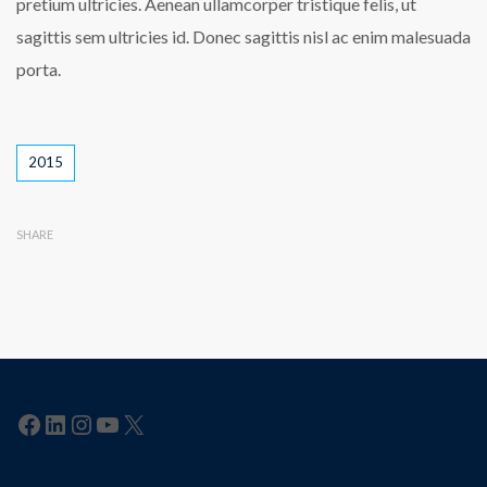
pretium ultricies. Aenean ullamcorper tristique felis, ut
sagittis sem ultricies id. Donec sagittis nisl ac enim malesuada
porta.
Tags
2015
SHARE
Facebook
LinkedIn
Instagram
YouTube
X