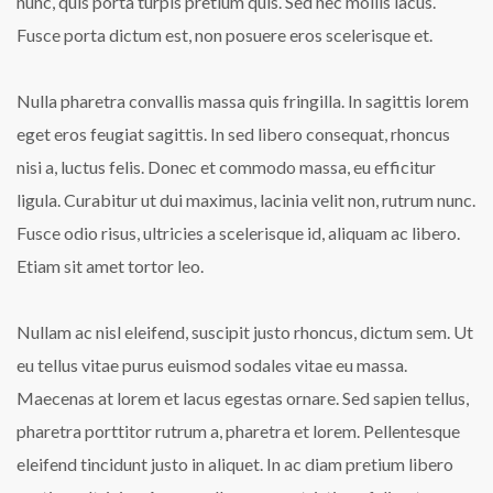
nunc, quis porta turpis pretium quis. Sed nec mollis lacus.
Fusce porta dictum est, non posuere eros scelerisque et.
Nulla pharetra convallis massa quis fringilla. In sagittis lorem
eget eros feugiat sagittis. In sed libero consequat, rhoncus
nisi a, luctus felis. Donec et commodo massa, eu efficitur
ligula. Curabitur ut dui maximus, lacinia velit non, rutrum nunc.
Fusce odio risus, ultricies a scelerisque id, aliquam ac libero.
Etiam sit amet tortor leo.
Nullam ac nisl eleifend, suscipit justo rhoncus, dictum sem. Ut
eu tellus vitae purus euismod sodales vitae eu massa.
Maecenas at lorem et lacus egestas ornare. Sed sapien tellus,
pharetra porttitor rutrum a, pharetra et lorem. Pellentesque
eleifend tincidunt justo in aliquet. In ac diam pretium libero