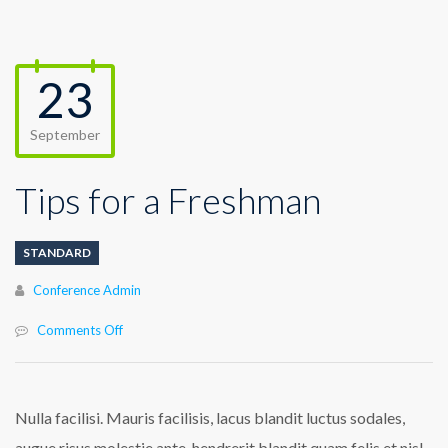
23
September
Tips for a Freshman
STANDARD
Author
Conference Admin
on
Comments Off
Tips
for
Nulla facilisi. Mauris facilisis, lacus blandit luctus sodales,
a
augue risus molestie ante, hendrerit blandit quam felis et nisl.