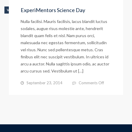
Technology
ExperiMentors Science Day
VIDEO
Nulla facilisi. Mauris facilisis, lacus blandit luctus
sodales, augue risus molestie ante, hendrerit
blandit quam felis et nisl. Nam purus orci,
malesuada nec egestas fermentum, sollicitudin
vel risus. Nunc sed pellentesque metus. Cras
finibus elit nec suscipit vestibulum. In ultrices id
arcu a auctor. Nulla sagittis ipsum odio, ac auctor
arcu cursus sed. Vestibulum ut […]
on
September 23, 2014
Comments Off
ExperiMentors
Science
Day