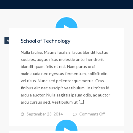
School of Technology
VIDEO
Nulla facilisi. Mauris facilisis, lacus blandit luctus
sodales, augue risus molestie ante, hendrerit
blandit quam felis et nisl. Nam purus orci,
malesuada nec egestas fermentum, sollicitudin
vel risus. Nunc sed pellentesque metus. Cras
finibus elit nec suscipit vestibulum. In ultrices id
arcu a auctor. Nulla sagittis ipsum odio, ac auctor
arcu cursus sed. Vestibulum ut […]
on
September 23, 2014
Comments Off
School
of