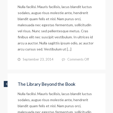
Nulla facilisi. Mauris facilisis, lacus blandit luctus
sodales, augue risus molestie ante, hendrerit
blandit quam felis et nisl. Nam purus orci,
malesuada nec egestas fermentum, sollicitudin
vel risus. Nunc sed pellentesque metus. Cras
finibus elit nec suscipit vestibulum. In ultrices id
arcu a auctor. Nulla sagittis ipsum odio, ac auctor
arcu cursus sed. Vestibulum ut […]
on
September 23, 2014
Comments Off
Tips
for
a
The Library Beyond the Book
GALLERY
Freshman
Nulla facilisi. Mauris facilisis, lacus blandit luctus
sodales, augue risus molestie ante, hendrerit
blandit quam felis et nisl. Nam purus orci,
malesuada nec egestas fermentum, sollicitudin