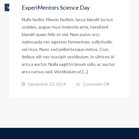
ExperiMentors Science Day
VIDEO
Nulla facilisi. Mauris facilisis, lacus blandit luctus
sodales, augue risus molestie ante, hendrerit
blandit quam felis et nisl. Nam purus orci,
malesuada nec egestas fermentum, sollicitudin
vel risus. Nunc sed pellentesque metus. Cras
finibus elit nec suscipit vestibulum. In ultrices id
arcu a auctor. Nulla sagittis ipsum odio, ac auctor
arcu cursus sed. Vestibulum ut […]
on
September 23, 2014
Comments Off
ExperiMentors
Science
Day