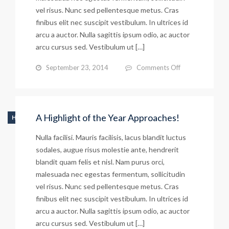
vel risus. Nunc sed pellentesque metus. Cras
finibus elit nec suscipit vestibulum. In ultrices id
arcu a auctor. Nulla sagittis ipsum odio, ac auctor
arcu cursus sed. Vestibulum ut […]
on
September 23, 2014
Comments Off
The
Library
Beyond
A Highlight of the Year Approaches!
HIGHLIGHTS
the
Nulla facilisi. Mauris facilisis, lacus blandit luctus
Book
sodales, augue risus molestie ante, hendrerit
blandit quam felis et nisl. Nam purus orci,
malesuada nec egestas fermentum, sollicitudin
vel risus. Nunc sed pellentesque metus. Cras
finibus elit nec suscipit vestibulum. In ultrices id
arcu a auctor. Nulla sagittis ipsum odio, ac auctor
arcu cursus sed. Vestibulum ut […]