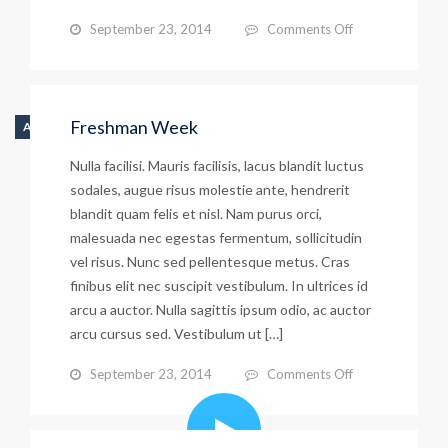
on
September 23, 2014
Comments Off
A
Highlight
of
Freshman Week
AUDIO
the
Nulla facilisi. Mauris facilisis, lacus blandit luctus
Year
sodales, augue risus molestie ante, hendrerit
Approaches!
blandit quam felis et nisl. Nam purus orci,
malesuada nec egestas fermentum, sollicitudin
vel risus. Nunc sed pellentesque metus. Cras
finibus elit nec suscipit vestibulum. In ultrices id
arcu a auctor. Nulla sagittis ipsum odio, ac auctor
arcu cursus sed. Vestibulum ut […]
on
September 23, 2014
Comments Off
Freshman
Week