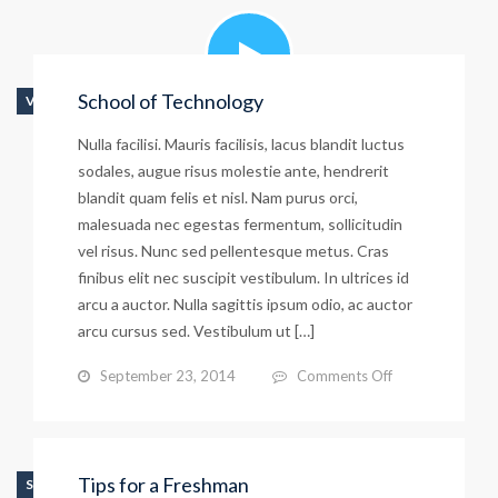
School of Technology
VIDEO
Nulla facilisi. Mauris facilisis, lacus blandit luctus
sodales, augue risus molestie ante, hendrerit
blandit quam felis et nisl. Nam purus orci,
malesuada nec egestas fermentum, sollicitudin
vel risus. Nunc sed pellentesque metus. Cras
finibus elit nec suscipit vestibulum. In ultrices id
arcu a auctor. Nulla sagittis ipsum odio, ac auctor
arcu cursus sed. Vestibulum ut […]
on
September 23, 2014
Comments Off
School
of
Technology
Tips for a Freshman
STANDARD